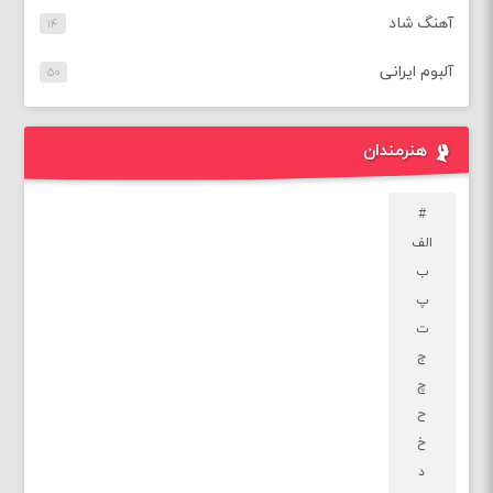
آهنگ شاد
۱۴
آلبوم ایرانی
۵۰
هنرمندان
#
الف
ب
پ
ت
ج
چ
ح
خ
د