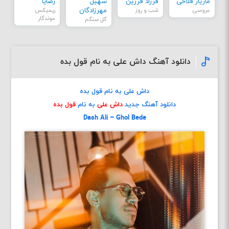
مازیار فلاحی
فرزاد فرزین
سهیل
رضایا
عروسی
شب و روز
مهرزادگان
ریمیکس
موندگار
گل سنگم
دانلود آهنگ داش علی به نام قول بده
داش علی به نام قول بده
دانلود آهنگ جدید
داش علی
به نام
قول بده
Dash Ali – Ghol Bede