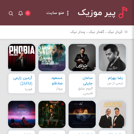
پیر موزیک
منو سایت
۵
کردار نیک ، گفتار نیک ، پندار نیک
رضا بهرام
سامان
مسعود
آرمین زارعی
نیمی از من
جلیلی
صادقلو
(2AFM)
آلبوم عشق
پرواز
فوبیا
قدیمی