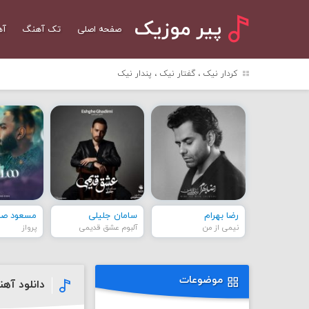
پیر موزیک
صفحه اصلی
تک آهنگ
آه
کردار نیک ، گفتار نیک ، پندار نیک
رضا بهرام
سامان جلیلی
مسعود صاد
نیمی از من
آلبوم عشق قدیمی
پرواز
موضوعات
دانلود آه