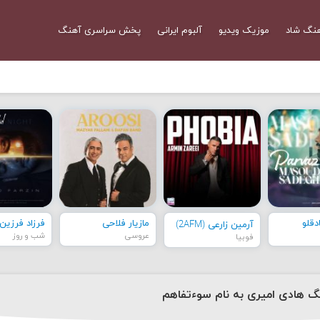
نگ شاد
موزیک ویدیو
آلبوم ایرانی
پخش سراسری آهنگ
قلو
مازیار فلاحی
فرزاد فرزین
آرمین زارعی (2AFM)
عروسی
شب و روز
فوبیا
نگ هادی امیری به نام سوءتفاهم