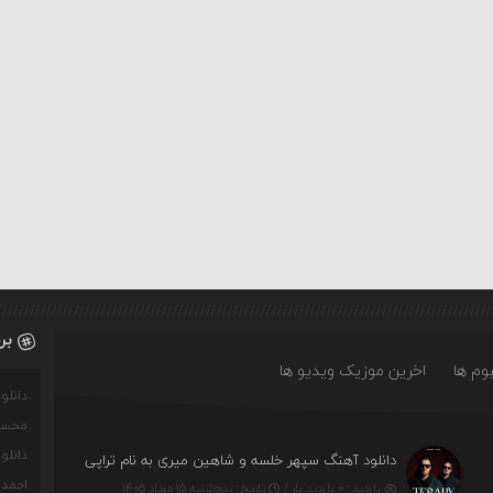
بر
وم ها
اخرین موزیک ویدیو ها
دانل
محسن
دانل
دانلود آهنگ سپهر خلسه و شاهین میری به نام تراپی
احمدو
بازدید : ۰ بازدید بار /
تاریخ : پنج‌شنبه ۱۵ مرداد ۱۴۰۵