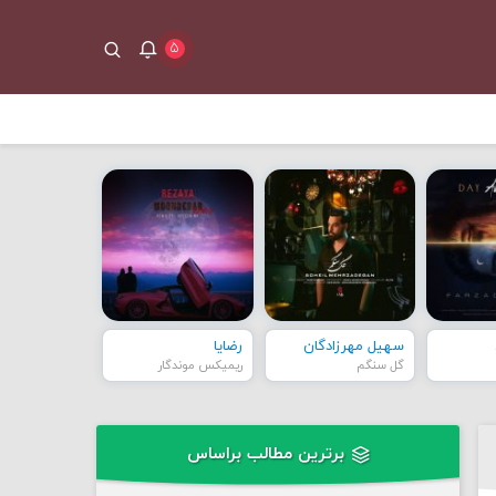
۵
سهیل مهرزادگان
رضایا
گل سنگم
ریمیکس موندگار
برترین مطالب براساس