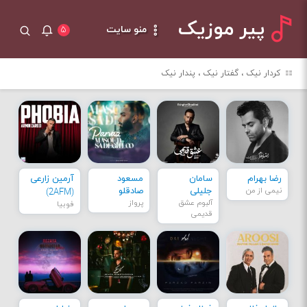
پیر موزیک
منو سایت
۵
کردار نیک ، گفتار نیک ، پندار نیک
رضا بهرام
سامان
مسعود
آرمین زارعی
نیمی از من
جلیلی
صادقلو
(2AFM)
آلبوم عشق
پرواز
فوبیا
قدیمی