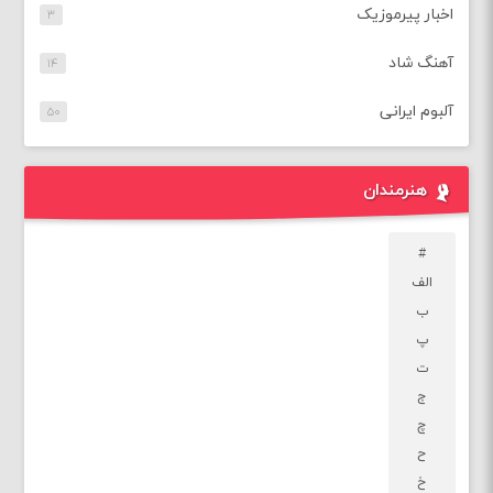
اخبار پیرموزیک
۳
آهنگ شاد
۱۴
آلبوم ایرانی
۵۰
هنرمندان
#
الف
ب
پ
ت
ج
چ
ح
خ