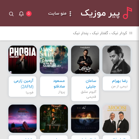
پیر موزیک
منو سایت
۵
کردار نیک ، گفتار نیک ، پندار نیک
رضا بهرام
سامان
مسعود
آرمین زارعی
نیمی از من
جلیلی
صادقلو
(2AFM)
آلبوم عشق
پرواز
فوبیا
قدیمی