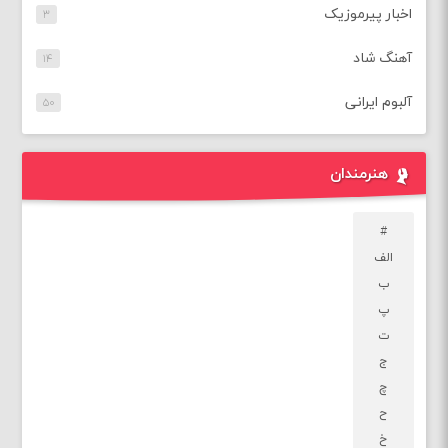
اخبار پیرموزیک
۳
آهنگ شاد
۱۴
آلبوم ایرانی
۵۰
هنرمندان
#
الف
ب
پ
ت
ج
چ
ح
خ