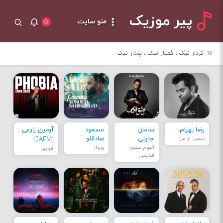
پیر موزیک
منو سایت
۵
کردار نیک ، گفتار نیک ، پندار نیک
رضا بهرام
سامان
مسعود
آرمین زارعی
نیمی از من
جلیلی
صادقلو
(2AFM)
آلبوم عشق
پرواز
فوبیا
قدیمی