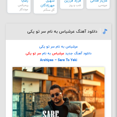
مازیار فلاحی
فرزاد فرزین
سهیل
رضایا
عروسی
شب و روز
مهرزادگان
ریمیکس
موندگار
گل سنگم
دانلود آهنگ عرشیاس به نام سر تو یکی
عرشیاس به نام سر تو یکی
دانلود آهنگ جدید
عرشیاس
به نام
سر تو یکی
Arshiyas – Sare To Yeki