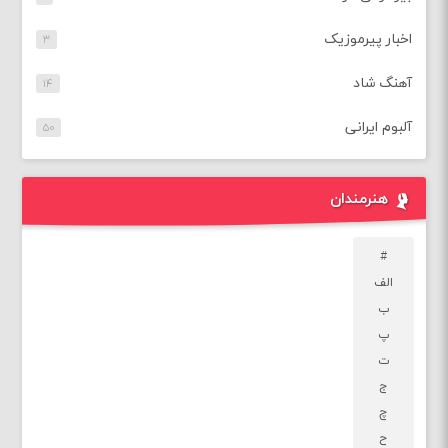
اخبار پیرموزیک
۳
آهنگ شاد
۱۴
آلبوم ایرانی
۵۰
هنرمندان
#
الف
ب
پ
ت
ج
چ
ح