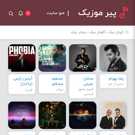
پیر موزیک
منو سایت
۵
کردار نیک ، گفتار نیک ، پندار نیک
رضا بهرام
سامان
مسعود
آرمین زارعی
نیمی از من
جلیلی
صادقلو
(2AFM)
آلبوم عشق
پرواز
فوبیا
قدیمی