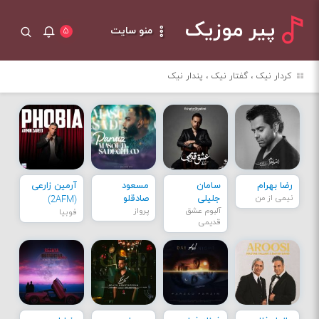
پیر موزیک
منو سایت
۵
کردار نیک ، گفتار نیک ، پندار نیک
رضا بهرام
سامان
مسعود
آرمین زارعی
نیمی از من
جلیلی
صادقلو
(2AFM)
آلبوم عشق
پرواز
فوبیا
قدیمی