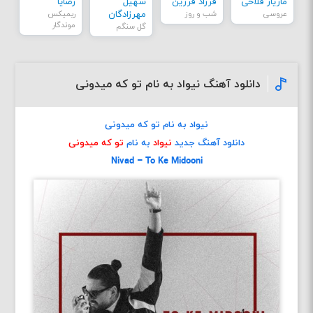
مازیار فلاحی
فرزاد فرزین
سهیل
رضایا
عروسی
شب و روز
مهرزادگان
ریمیکس
موندگار
گل سنگم
دانلود آهنگ نیواد به نام تو که میدونی
نیواد به نام تو که میدونی
دانلود آهنگ جدید
نیواد
به نام
تو که میدونی
Nivad – To Ke Midooni