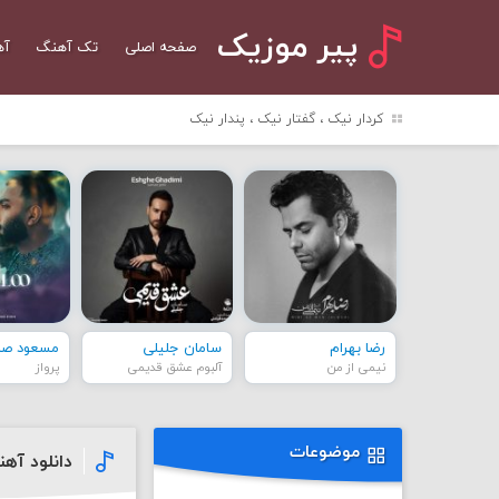
پیر موزیک
صفحه اصلی
تک آهنگ
آه
کردار نیک ، گفتار نیک ، پندار نیک
رضا بهرام
سامان جلیلی
مسعود صاد
نیمی از من
آلبوم عشق قدیمی
پرواز
موضوعات
دانلود آهنگ 