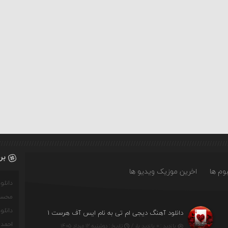
بر
وم ها
اخرین موزیک ویدیو ها
دانل
محسن
دانل
دانلود آهنگ دیجی ام تی به نام ایس آف هرست ۱
احمدو
بازدید : ۰ بازدید بار /
تاریخ : دوشنبه ۱۲ مرداد ۱۴۰۵