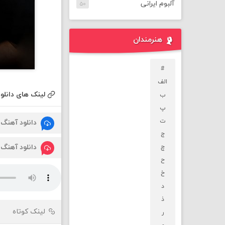
آلبوم ایرانی
۵۰
هنرمندان
#
الف
لینک های دانلود
ب
پ
ت
دانلود آهنگ
ج
دانلود آهنگ
چ
ح
خ
د
ذ
لینک کوتاه
ر