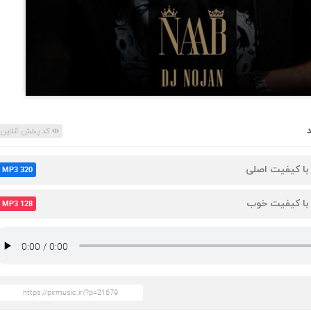
کد پخش آنلاین
 با کیفیت اصلی
MP3 320
 با کیفیت خوب
MP3 128