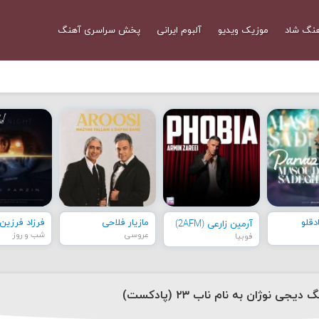
نگ شاد
موزیک ویدیو
آلبوم ایرانی
پخش سراسری آهنگ
قلو
مازیار فلاحی
فرزاد فرزین
آرمین زارعی (2AFM)
عروسی
شب و روز
فوبیا
دیجی نوژان به نام ناب ۲۳ (پادکست)