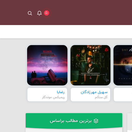
۵
سهیل مهرزادگان
رضایا
گل سنگم
ریمیکس موندگار
برترین مطالب براساس