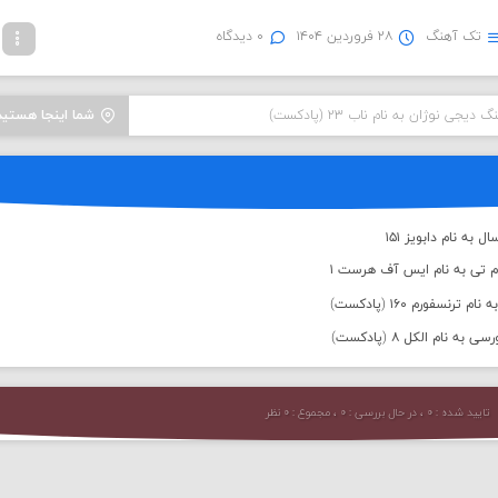
تک آهنگ
۲۸ فروردین ۱۴۰۴
۰ دیدگاه
دیجی نوژان به نام ناب ۲۳ (پادکست)
شما اینجا هستید
به نام دابویز ۱۵۱
م تی به نام ایس آف هرست ۱
رنسفورم ۱۶۰ (پادکست)
 نام الکل ۸ (پادکست)
تایید شده : ۰ ، در حال بررسی : ۰ ، مجموع : ۰ نظر