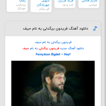
مازیار فلاحی
فرزاد فرزین
سهیل
رضایا
عروسی
شب و روز
مهرزادگان
ریمیکس
موندگار
گل سنگم
دانلود آهنگ فریدون بیگدلی به نام حیف
فریدون بیگدلی به نام حیف
دانلود آهنگ جدید
فریدون بیگدلی
به نام
حیف
Fereydoon Bigdeli – Heyf