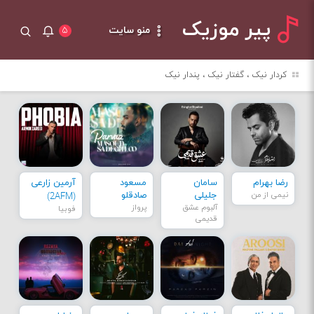
پیر موزیک
منو سایت
۵
کردار نیک ، گفتار نیک ، پندار نیک
رضا بهرام
سامان
مسعود
آرمین زارعی
نیمی از من
جلیلی
صادقلو
(2AFM)
آلبوم عشق
پرواز
فوبیا
قدیمی