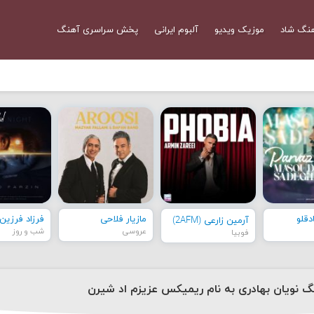
نگ شاد
موزیک ویدیو
آلبوم ایرانی
پخش سراسری آهنگ
قلو
مازیار فلاحی
فرزاد فرزین
آرمین زارعی (2AFM)
عروسی
شب و روز
فوبیا
نگ نویان بهادری به نام ریمیکس عزیزم اد شیرن