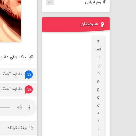
آلبوم ایرانی
۵۰
هنرمندان
#
الف
لینک های دانلود
ب
پ
ت
دانلود آهنگ
ج
دانلود آهنگ
چ
ح
خ
د
ذ
لینک کوتاه
ر