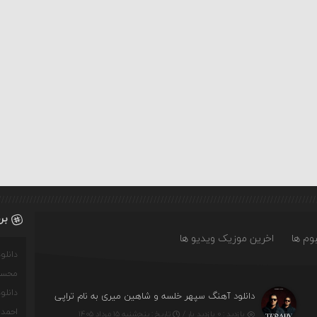
بر
وم ها
اخرین موزیک ویدیو ها
دانل
محسن
دانل
دانلود آهنگ سپهر خلسه و شاهین میری به نام تراپی
احمدو
بازدید : ۰ بازدید بار /
تاریخ : پنج‌شنبه ۱۵ مرداد ۱۴۰۵