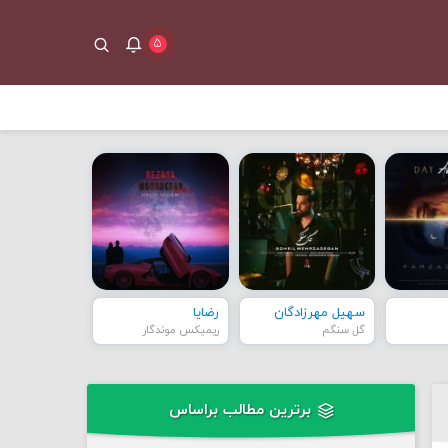
۵
سهیل مهرزادگان
رضایا
گل سنگم
ریمیکس موندگار
برترین مطالب براساس