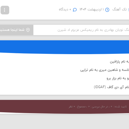
تک آهنگ
۱ اردیبهشت ۱۴۰۴
۰ دیدگاه
نگ نویان بهادری به نام ریمیکس عزیزم اد شیرن
شما اینجا هستید
 نام پارافین
لسه و شاهین میری به نام تراپی
به نام بزار برو
 آی دی گاف (IDGAF)
تایید شده : ۰ ، در حال بررسی : ۰ ، مجموع : ۰ نظر