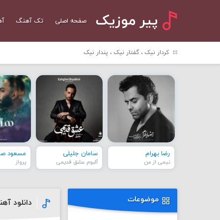
پیر موزیک
صفحه اصلی
تک آهنگ
آه
کردار نیک ، گفتار نیک ، پندار نیک
رضا بهرام
سامان جلیلی
مسعود صاد
نیمی از من
آلبوم عشق قدیمی
پرواز
موضوعات
دانلود آه