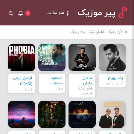
پیر موزیک
منو سایت
۵
کردار نیک ، گفتار نیک ، پندار نیک
رضا بهرام
سامان
مسعود
آرمین زارعی
نیمی از من
جلیلی
صادقلو
(2AFM)
آلبوم عشق
پرواز
فوبیا
قدیمی