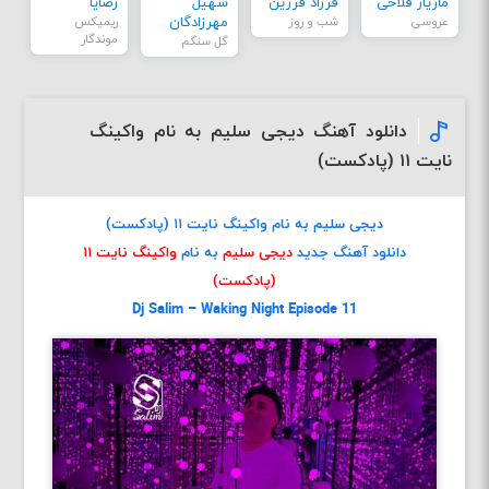
مازیار فلاحی
فرزاد فرزین
سهیل
رضایا
عروسی
شب و روز
مهرزادگان
ریمیکس
موندگار
گل سنگم
دانلود آهنگ دیجی سلیم به نام واکینگ
نایت ۱۱ (پادکست)
دیجی سلیم به نام واکینگ نایت ۱۱ (پادکست)
دانلود آهنگ جدید
دیجی سلیم
به نام
واکینگ نایت ۱۱
(پادکست)
Dj Salim – Waking Night Episode 11