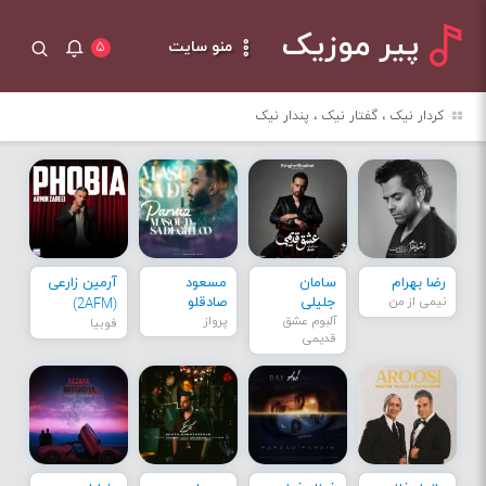
پیر موزیک
منو سایت
۵
کردار نیک ، گفتار نیک ، پندار نیک
رضا بهرام
سامان
مسعود
آرمین زارعی
نیمی از من
جلیلی
صادقلو
(2AFM)
آلبوم عشق
پرواز
فوبیا
قدیمی