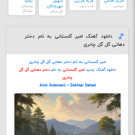
مازیار فلاحی
فرزاد فرزین
سهیل
رضایا
عروسی
شب و روز
مهرزادگان
ریمیکس
موندگار
گل سنگم
دانلود آهنگ امیر گلستانی به نام دختر
دهاتی گل گل چادری
امیر گلستانی به نام دختر دهاتی گل گل چادری
دانلود آهنگ جدید
امیر گلستانی
به نام
دختر دهاتی گل گل
چادری
Amir Golestani – Dokhtar Dahati