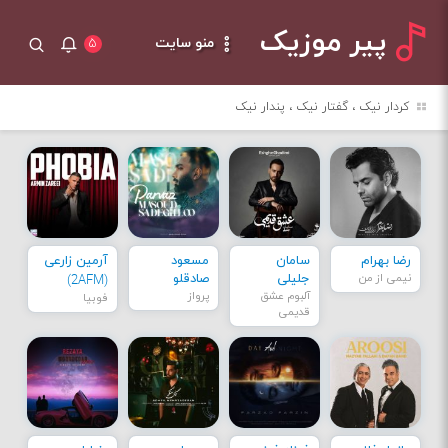
پیر موزیک
منو سایت
۵
کردار نیک ، گفتار نیک ، پندار نیک
رضا بهرام
سامان
مسعود
آرمین زارعی
نیمی از من
جلیلی
صادقلو
(2AFM)
آلبوم عشق
پرواز
فوبیا
قدیمی