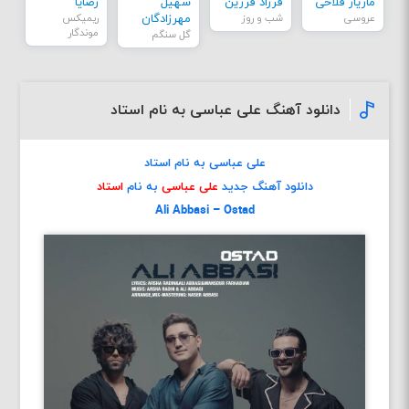
مازیار فلاحی
فرزاد فرزین
سهیل
رضایا
عروسی
شب و روز
مهرزادگان
ریمیکس
موندگار
گل سنگم
دانلود آهنگ علی عباسی به نام استاد
علی عباسی به نام استاد
دانلود آهنگ جدید
علی عباسی
به نام
استاد
Ali Abbasi – Ostad