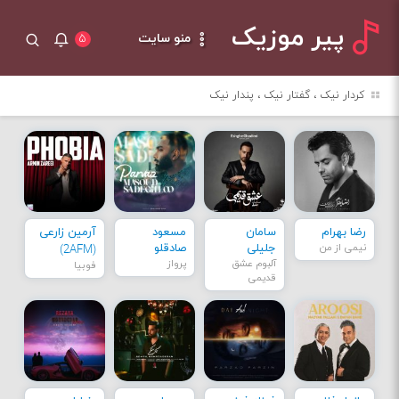
پیر موزیک
منو سایت
۵
کردار نیک ، گفتار نیک ، پندار نیک
رضا بهرام
سامان
مسعود
آرمین زارعی
نیمی از من
جلیلی
صادقلو
(2AFM)
آلبوم عشق
پرواز
فوبیا
قدیمی