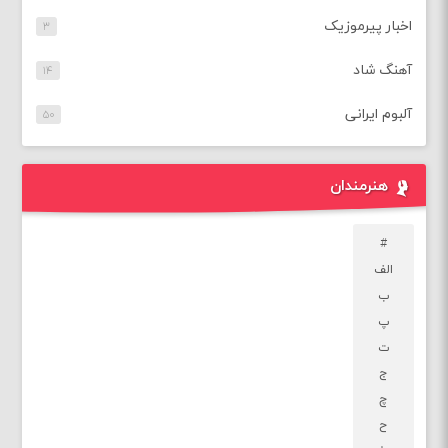
اخبار پیرموزیک
۳
آهنگ شاد
۱۴
آلبوم ایرانی
۵۰
هنرمندان
#
الف
ب
پ
ت
ج
چ
ح