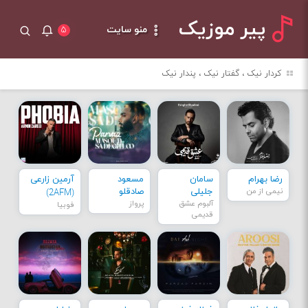
پیر موزیک
منو سایت
۵
کردار نیک ، گفتار نیک ، پندار نیک
رضا بهرام
سامان
مسعود
آرمین زارعی
نیمی از من
جلیلی
صادقلو
(2AFM)
آلبوم عشق
پرواز
فوبیا
قدیمی