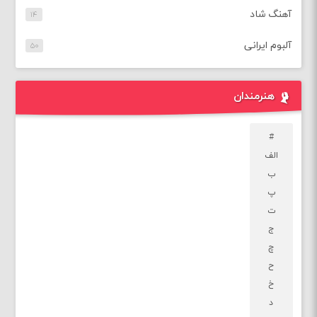
آهنگ شاد
۱۴
آلبوم ایرانی
۵۰
هنرمندان
#
الف
ب
پ
ت
ج
چ
ح
خ
د