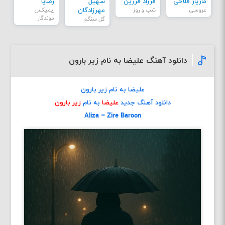
مازیار فلاحی
فرزاد فرزین
سهیل
رضایا
عروسی
شب و روز
مهرزادگان
ریمیکس
موندگار
گل سنگم
دانلود آهنگ علیضا به نام زیر بارون
علیضا به نام زیر بارون
دانلود آهنگ جدید
علیضا
به نام
زیر بارون
Aliza – Zire Baroon