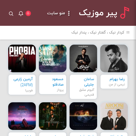
پیر موزیک
منو سایت
۵
کردار نیک ، گفتار نیک ، پندار نیک
رضا بهرام
سامان
مسعود
آرمین زارعی
نیمی از من
جلیلی
صادقلو
(2AFM)
آلبوم عشق
پرواز
فوبیا
قدیمی