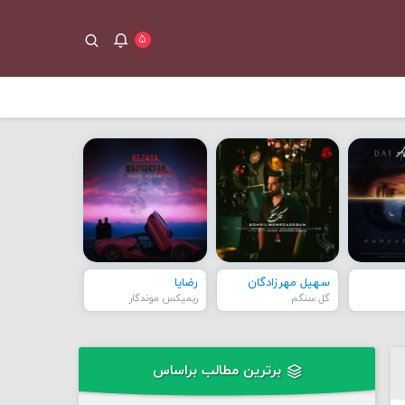
۵
سهیل مهرزادگان
رضایا
گل سنگم
ریمیکس موندگار
برترین مطالب براساس