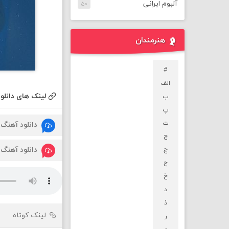
آلبوم ایرانی
۵۰
هنرمندان
#
الف
لینک های دانلود
ب
پ
ت
دانلود آهنگ
ج
دانلود آهنگ
چ
ح
خ
د
ذ
لینک کوتاه
ر