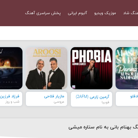
نگ شاد
موزیک ویدیو
آلبوم ایرانی
پخش سراسری آهنگ
قلو
مازیار فلاحی
فرزاد فرزین
آرمین زارعی (2AFM)
عروسی
شب و روز
فوبیا
نگ بهنام بانی به نام ستاره میشی