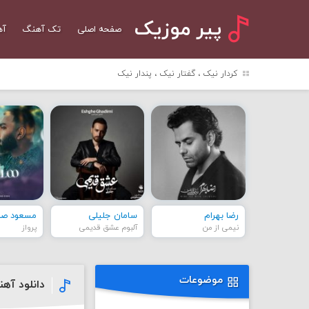
پیر موزیک
صفحه اصلی
تک آهنگ
آه
کردار نیک ، گفتار نیک ، پندار نیک
رضا بهرام
سامان جلیلی
مسعود صاد
نیمی از من
آلبوم عشق قدیمی
پرواز
موضوعات
دانلود آه