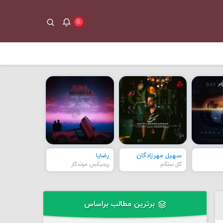
۵
سهیل مهرزادگان
رضایا
گل سنگم
ریمیکس موندگار
برترین مطالب براساس