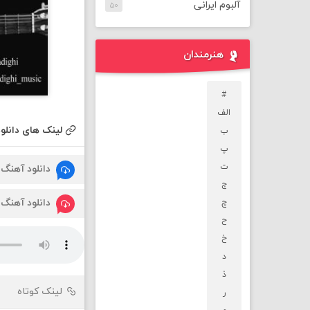
آلبوم ایرانی
۵۰
هنرمندان
#
الف
لینک های دانلود
ب
پ
ت
دانلود آهنگ
ج
دانلود آهنگ
چ
ح
خ
د
ذ
لینک کوتاه
ر