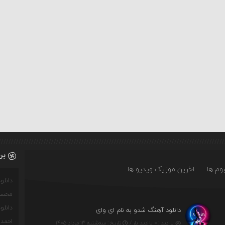
بر
وم ها
اخرین موزیک ویدیو ها
دانل
محسن
دانل
دانلود آهنگ شدو به نام ای وای
احمدو
بازدید : ۰ بازدید بار /
تاریخ : سه‌شنبه ۱۳ مرداد ۱۴۰۵