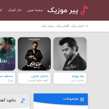
پیر موزیک
صفحه اصلی
تک آهنگ
آه
کردار نیک ، گفتار نیک ، پندار نیک
رضا بهرام
سامان جلیلی
مسعود صاد
نیمی از من
آلبوم عشق قدیمی
پرواز
موضوعات
دانلود آه