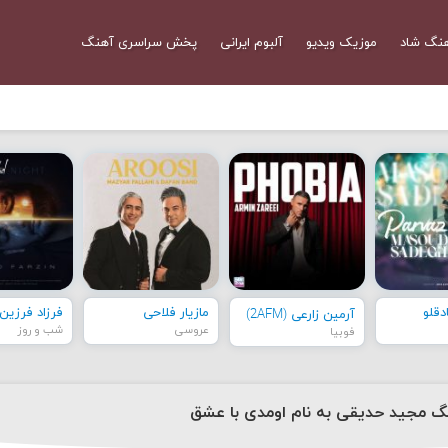
نگ شاد
موزیک ویدیو
آلبوم ایرانی
پخش سراسری آهنگ
قلو
مازیار فلاحی
فرزاد فرزین
آرمین زارعی (2AFM)
عروسی
شب و روز
فوبیا
نگ مجید حدیقی به نام اومدی با عشق