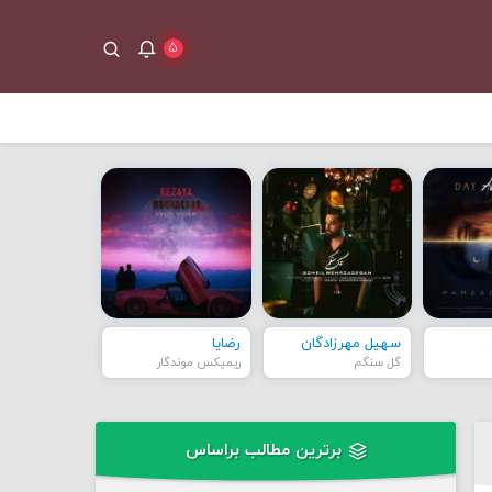
۵
سهیل مهرزادگان
رضایا
گل سنگم
ریمیکس موندگار
برترین مطالب براساس