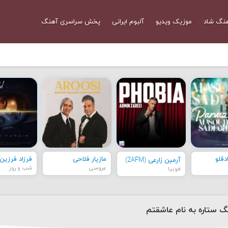
نگ شاد
موزیک ویدیو
آلبوم ایرانی
پخش سراسری آهنگ
قلو
مازیار فلاحی
فرزاد فرزین
آرمین زارعی (2AFM)
عروسی
شب و روز
فوبیا
نگ ستاره به نام عاشقتم