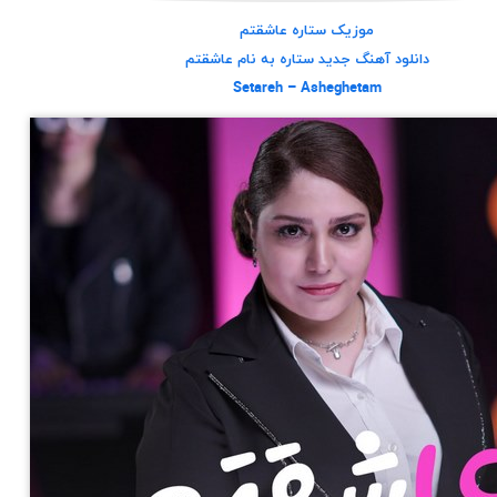
موزیک ستاره عاشقتم
دانلود آهنگ جدید ستاره به نام عاشقتم
Setareh – Asheghetam