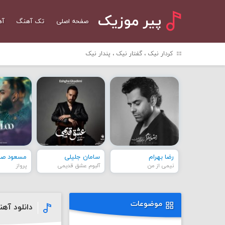
پیر موزیک
صفحه اصلی
تک آهنگ
آه
کردار نیک ، گفتار نیک ، پندار نیک
رضا بهرام
سامان جلیلی
مسعود صاد
نیمی از من
آلبوم عشق قدیمی
پرواز
موضوعات
دانلود آه