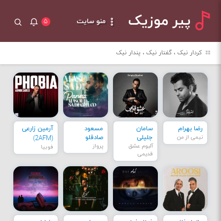
پیر موزیک
منو سایت
۵
کردار نیک ، گفتار نیک ، پندار نیک
رضا بهرام
سامان
مسعود
آرمین زارعی
نیمی از من
جلیلی
صادقلو
(2AFM)
آلبوم عشق
پرواز
فوبیا
قدیمی