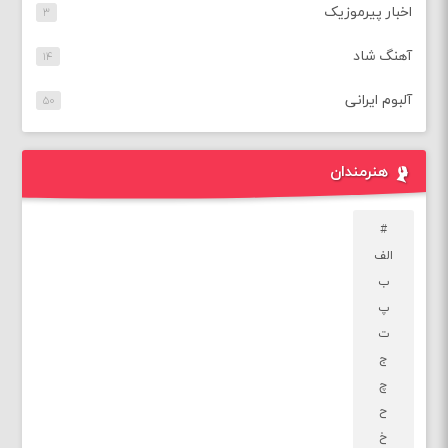
اخبار پیرموزیک
۳
آهنگ شاد
۱۴
آلبوم ایرانی
۵۰
هنرمندان
#
الف
ب
پ
ت
ج
چ
ح
خ