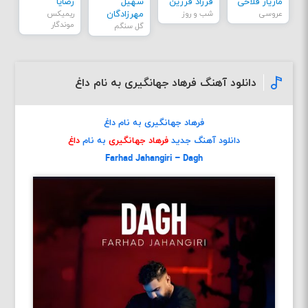
مازیار فلاحی
فرزاد فرزین
سهیل
رضایا
عروسی
شب و روز
مهرزادگان
ریمیکس
موندگار
گل سنگم
دانلود آهنگ فرهاد جهانگیری به نام داغ
فرهاد جهانگیری به نام داغ
دانلود آهنگ جدید
فرهاد جهانگیری
به نام
داغ
Farhad Jahangiri – Dagh