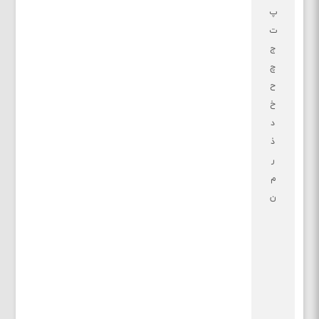
پ
ت
ج
چ
ح
خ
د
ذ
ر
م
ن