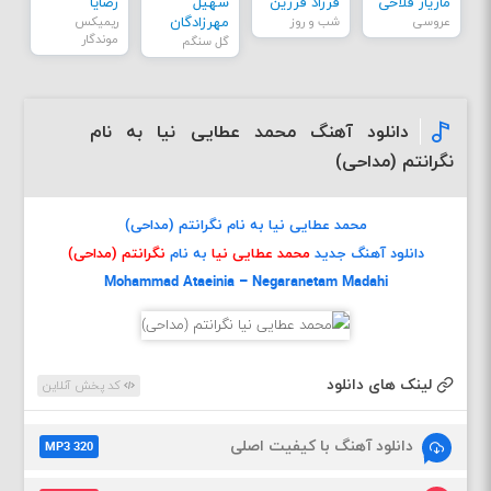
مازیار فلاحی
فرزاد فرزین
سهیل
رضایا
عروسی
شب و روز
مهرزادگان
ریمیکس
موندگار
گل سنگم
دانلود آهنگ محمد عطایی نیا به نام
نگرانتم (مداحی)
محمد عطایی نیا به نام نگرانتم (مداحی)
دانلود آهنگ جدید
محمد عطایی نیا
به نام
نگرانتم (مداحی)
Mohammad Ataeinia – Negaranetam Madahi
لینک های دانلود
کد پخش آنلاین
دانلود آهنگ با کیفیت اصلی
MP3 320