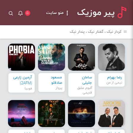
پیر موزیک
منو سایت
۵
کردار نیک ، گفتار نیک ، پندار نیک
رضا بهرام
سامان
مسعود
آرمین زارعی
نیمی از من
جلیلی
صادقلو
(2AFM)
آلبوم عشق
پرواز
فوبیا
قدیمی