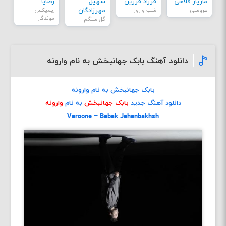
مازیار فلاحی
فرزاد فرزین
سهیل
رضایا
عروسی
شب و روز
مهرزادگان
ریمیکس
موندگار
گل سنگم
دانلود آهنگ بابک جهانبخش به نام وارونه
بابک جهانبخش به نام وارونه
دانلود آهنگ جدید
بابک جهانبخش
به نام
وارونه
Varoone – Babak Jahanbakhsh