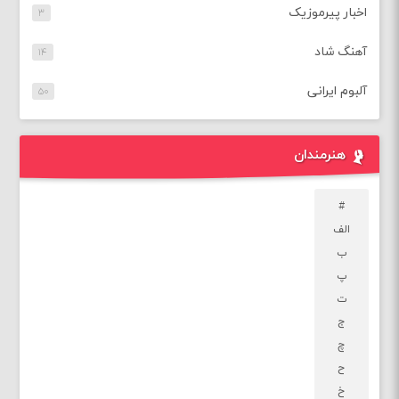
اخبار پیرموزیک
۳
آهنگ شاد
۱۴
آلبوم ایرانی
۵۰
هنرمندان
#
الف
ب
پ
ت
ج
چ
ح
خ