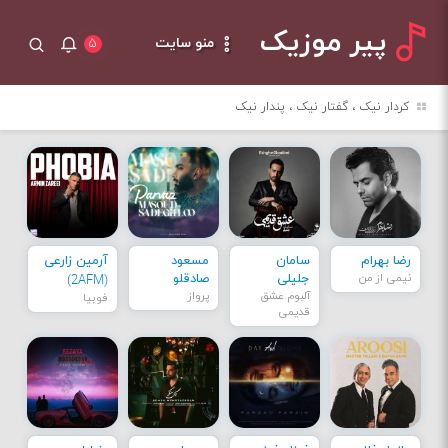
پیر موزیک
منو سایت
۵
کردار نیک ، گفتار نیک ، پندار نیک
رضا بهرام
سامان
مسعود
آرمین زارعی
نیمی از من
جلیلی
صادقلو
(2AFM)
آلبوم عشق
پرواز
فوبیا
قدیمی