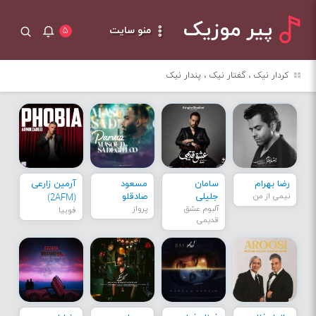
پیر موزیک
منو سایت
۵
کردار نیک ، گفتار نیک ، پندار نیک
رضا بهرام
سامان
مسعود
آرمین زارعی
نیمی از من
جلیلی
صادقلو
(2AFM)
آلبوم عشق
پرواز
فوبیا
قدیمی