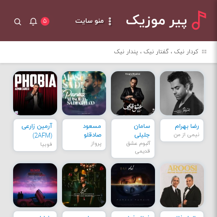
پیر موزیک
منو سایت
۵
کردار نیک ، گفتار نیک ، پندار نیک
رضا بهرام
سامان
مسعود
آرمین زارعی
نیمی از من
جلیلی
صادقلو
(2AFM)
آلبوم عشق
پرواز
فوبیا
قدیمی