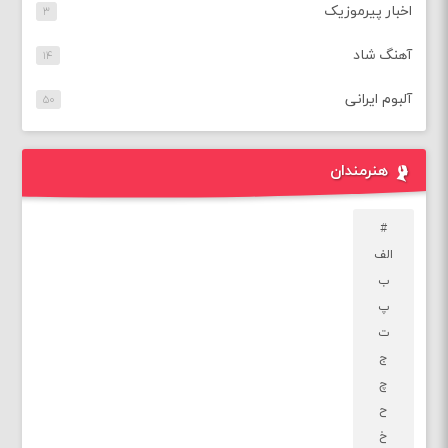
اخبار پیرموزیک
۳
آهنگ شاد
۱۴
آلبوم ایرانی
۵۰
هنرمندان
#
الف
ب
پ
ت
ج
چ
ح
خ