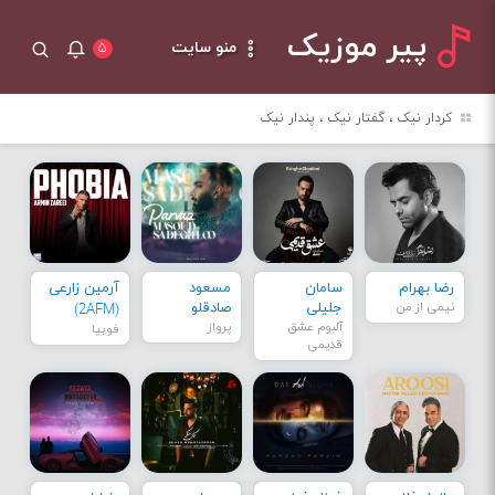
پیر موزیک
منو سایت
۵
کردار نیک ، گفتار نیک ، پندار نیک
رضا بهرام
سامان
مسعود
آرمین زارعی
نیمی از من
جلیلی
صادقلو
(2AFM)
آلبوم عشق
پرواز
فوبیا
قدیمی