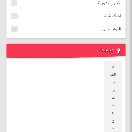
اخبار پیرموزیک
۳
آهنگ شاد
۱۴
آلبوم ایرانی
۵۰
هنرمندان
#
الف
ب
پ
ت
ج
چ
ح
خ