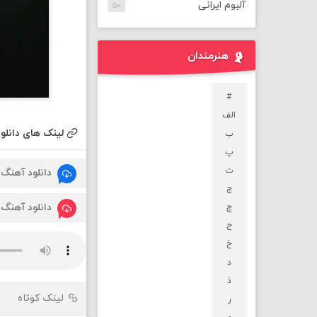
آلبوم ایرانی
۵۰
هنرمندان
#
الف
لینک های دانلود
ب
پ
ت
دانلود آهنگ
ج
دانلود آهنگ
چ
ح
خ
د
ذ
لینک کوتاه
ر