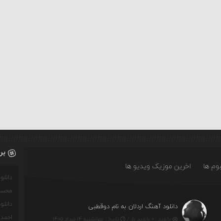
بر
وم ها
اخرین موزیک ویدیو ها
دانل
محسن
دانل
دانلود آهنگ اردلان به نام دوقطبی
احمدو
بازدید : ۰ بازدید بار /
تاریخ : چهارشنبه ۱۴ مرداد ۱۴۰۵