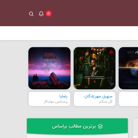
۵
سهیل مهرزادگان
رضایا
گل سنگم
ریمیکس موندگار
برترین مطالب براساس