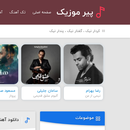
پیر موزیک
صفحه اصلی
تک آهنگ
آه
کردار نیک ، گفتار نیک ، پندار نیک
رضا بهرام
سامان جلیلی
مسعود صاد
نیمی از من
آلبوم عشق قدیمی
پرواز
موضوعات
دانلود آه