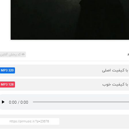
کد پخش آنلاین
 با کیفیت اصلی
MP3 320
 با کیفیت خوب
MP3 128