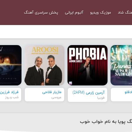
نگ شاد
موزیک ویدیو
آلبوم ایرانی
پخش سراسری آهنگ
قلو
مازیار فلاحی
فرزاد فرزین
آرمین زارعی (2AFM)
عروسی
شب و روز
فوبیا
نگ پویا به نام خواب خوب