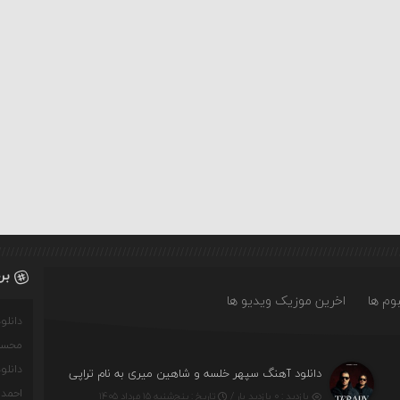
بر
وم ها
اخرین موزیک ویدیو ها
دانل
محسن
دانل
دانلود آهنگ سپهر خلسه و شاهین میری به نام تراپی
احمدو
بازدید : ۰ بازدید بار /
تاریخ : پنج‌شنبه ۱۵ مرداد ۱۴۰۵