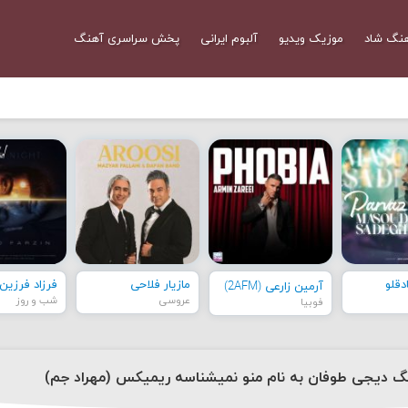
نگ شاد
موزیک ویدیو
آلبوم ایرانی
پخش سراسری آهنگ
قلو
مازیار فلاحی
فرزاد فرزین
آرمین زارعی (2AFM)
عروسی
شب و روز
فوبیا
نگ دیجی طوفان به نام منو نمیشناسه ریمیکس (مهراد جم)