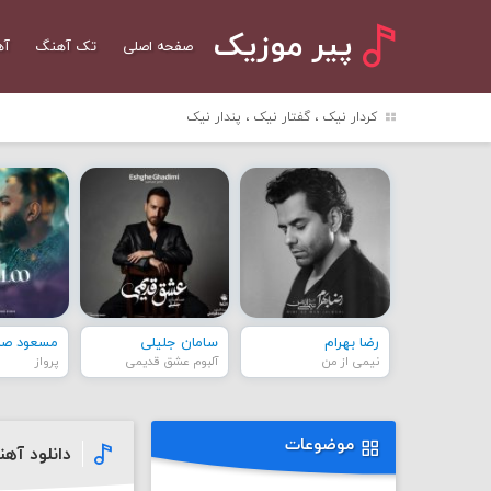
پیر موزیک
صفحه اصلی
تک آهنگ
آه
کردار نیک ، گفتار نیک ، پندار نیک
رضا بهرام
سامان جلیلی
مسعود صاد
نیمی از من
آلبوم عشق قدیمی
پرواز
موضوعات
دانلود آه