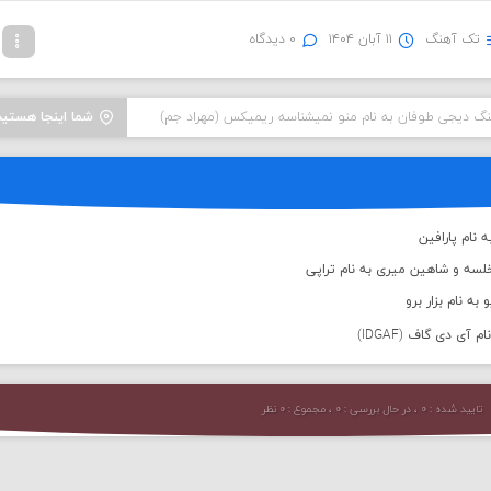
تک آهنگ
۱۱ آبان ۱۴۰۴
۰ دیدگاه
نگ دیجی طوفان به نام منو نمیشناسه ریمیکس (مهراد جم)
شما اینجا هستید
 نام پارافین
لسه و شاهین میری به نام تراپی
به نام بزار برو
 آی دی گاف (IDGAF)
تایید شده : ۰ ، در حال بررسی : ۰ ، مجموع : ۰ نظر