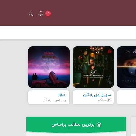
۵
سهیل مهرزادگان
رضایا
گل سنگم
ریمیکس موندگار
برترین مطالب براساس