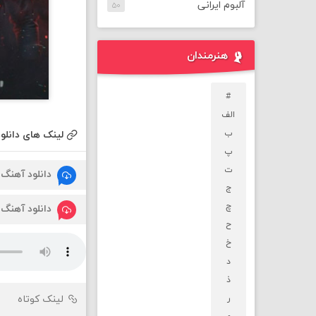
آلبوم ایرانی
۵۰
هنرمندان
#
الف
ب
لینک های دانلود
پ
ت
دانلود آهنگ
ج
چ
دانلود آهنگ
ح
خ
د
ذ
ر
لینک کوتاه