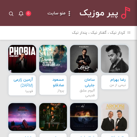
پیر موزیک
منو سایت
۵
کردار نیک ، گفتار نیک ، پندار نیک
رضا بهرام
سامان
مسعود
آرمین زارعی
نیمی از من
جلیلی
صادقلو
(2AFM)
آلبوم عشق
پرواز
فوبیا
قدیمی