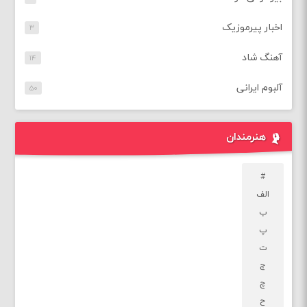
اخبار پیرموزیک
۳
آهنگ شاد
۱۴
آلبوم ایرانی
۵۰
هنرمندان
#
الف
ب
پ
ت
ج
چ
ح