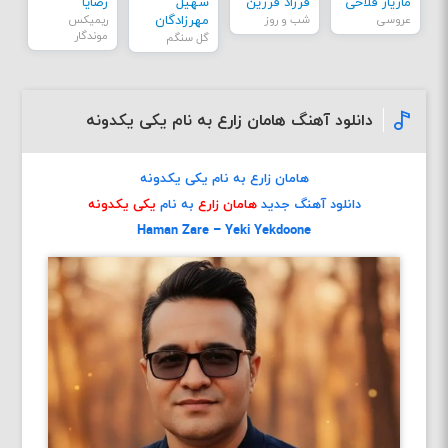
مازیار فلاحی
فرزاد فرزین
سهیل
رضایا
عروسی
شب و روز
مهرزادگان
ریمیکس
موندگار
گل سنگم
دانلود آهنگ هامان زارع به نام یکی یکدونه
هامان زارع به نام یکی یکدونه
دانلود آهنگ جدید
هامان زارع
به نام
یکی یکدونه
Haman Zare – Yeki Yekdoone