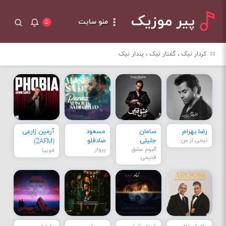
پیر موزیک
منو سایت
۵
کردار نیک ، گفتار نیک ، پندار نیک
رضا بهرام
سامان
مسعود
آرمین زارعی
نیمی از من
جلیلی
صادقلو
(2AFM)
آلبوم عشق
پرواز
فوبیا
قدیمی