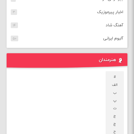
اخبار پیرموزیک
۳
آهنگ شاد
۱۴
آلبوم ایرانی
۵۰
هنرمندان
#
الف
ب
پ
ت
ج
چ
ح