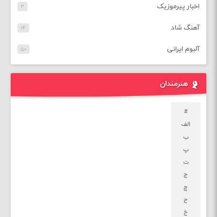
اخبار پیرموزیک
۳
آهنگ شاد
۱۴
آلبوم ایرانی
۵۰
هنرمندان
#
الف
ب
پ
ت
ج
چ
ح
خ