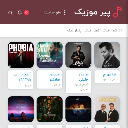
پیر موزیک
منو سایت
۵
کردار نیک ، گفتار نیک ، پندار نیک
رضا بهرام
سامان
مسعود
آرمین زارعی
نیمی از من
جلیلی
صادقلو
(2AFM)
آلبوم عشق
پرواز
فوبیا
قدیمی