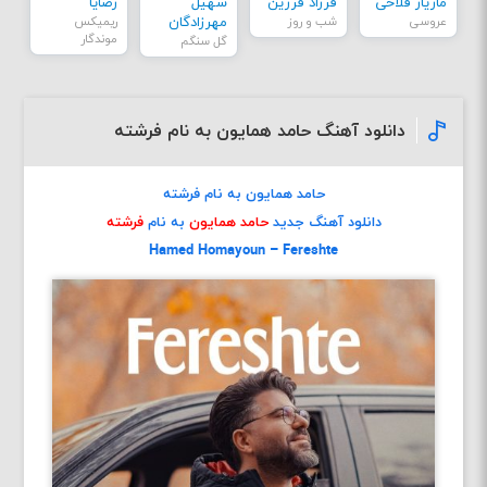
مازیار فلاحی
فرزاد فرزین
سهیل
رضایا
عروسی
شب و روز
مهرزادگان
ریمیکس
موندگار
گل سنگم
دانلود آهنگ حامد همایون به نام فرشته
حامد همایون به نام فرشته
دانلود آهنگ جدید
حامد همایون
به نام
فرشته
Hamed Homayoun – Fereshte