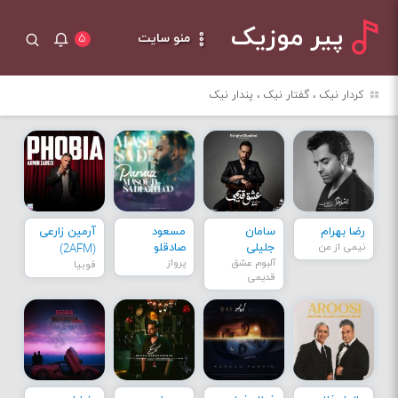
پیر موزیک
منو سایت
۵
کردار نیک ، گفتار نیک ، پندار نیک
رضا بهرام
سامان
مسعود
آرمین زارعی
نیمی از من
جلیلی
صادقلو
(2AFM)
آلبوم عشق
پرواز
فوبیا
قدیمی