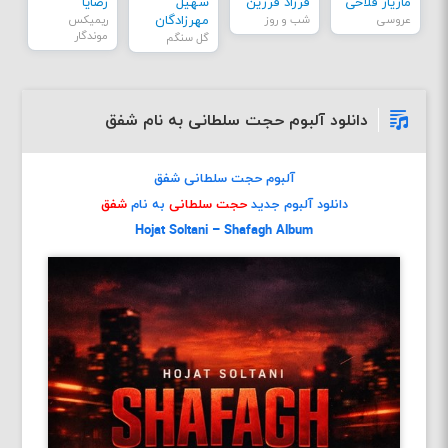
مازیار فلاحی
فرزاد فرزین
سهیل
رضایا
عروسی
شب و روز
مهرزادگان
ریمیکس
موندگار
گل سنگم
دانلود آلبوم حجت سلطانی به نام شفق
آلبوم حجت سلطانی شفق
دانلود آلبوم جدید
حجت سلطانی
به نام
شفق
Hojat Soltani – Shafagh Album