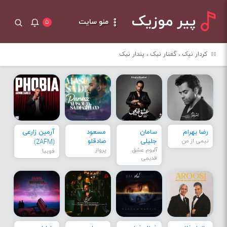
پیر موزیک
منو سایت
۵
کردار نیک ، گفتار نیک ، پندار نیک
رضا بهرام
سامان
مسعود
آرمین زارعی
نیمی از من
جلیلی
صادقلو
(2AFM)
آلبوم عشق
پرواز
فوبیا
قدیمی