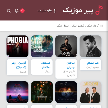
پیر موزیک
منو سایت
۵
کردار نیک ، گفتار نیک ، پندار نیک
رضا بهرام
سامان
مسعود
آرمین زارعی
نیمی از من
جلیلی
صادقلو
(2AFM)
آلبوم عشق
پرواز
فوبیا
قدیمی