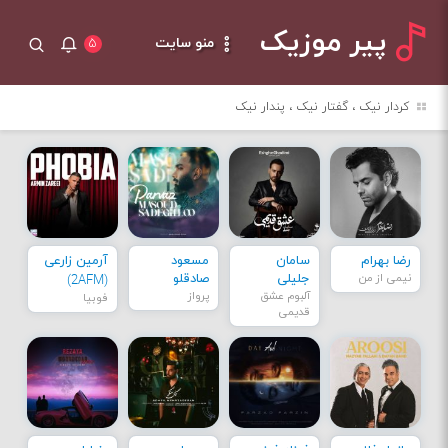
پیر موزیک
منو سایت
۵
کردار نیک ، گفتار نیک ، پندار نیک
رضا بهرام
سامان
مسعود
آرمین زارعی
نیمی از من
جلیلی
صادقلو
(2AFM)
آلبوم عشق
پرواز
فوبیا
قدیمی