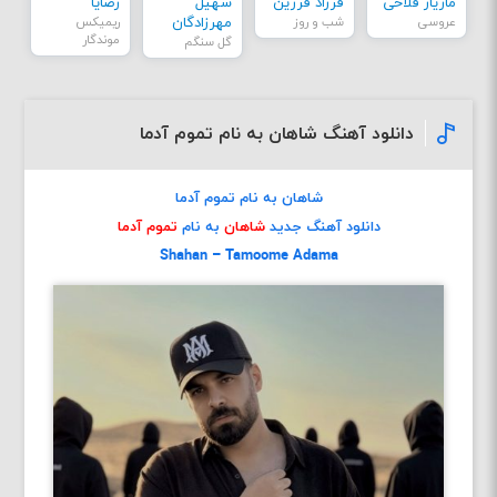
مازیار فلاحی
فرزاد فرزین
سهیل
رضایا
عروسی
شب و روز
مهرزادگان
ریمیکس
موندگار
گل سنگم
دانلود آهنگ شاهان به نام تموم آدما
شاهان به نام تموم آدما
دانلود آهنگ جدید
شاهان
به نام
تموم آدما
Shahan – Tamoome Adama