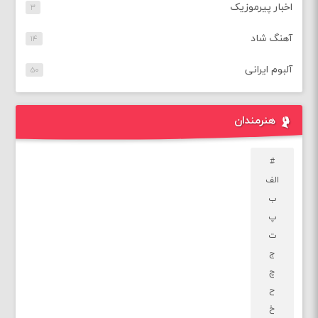
اخبار پیرموزیک
۳
آهنگ شاد
۱۴
آلبوم ایرانی
۵۰
هنرمندان
#
الف
ب
پ
ت
ج
چ
ح
خ