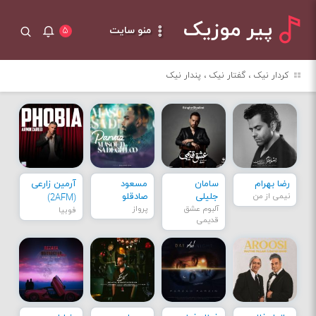
پیر موزیک
منو سایت
۵
کردار نیک ، گفتار نیک ، پندار نیک
رضا بهرام
سامان
مسعود
آرمین زارعی
نیمی از من
جلیلی
صادقلو
(2AFM)
آلبوم عشق
پرواز
فوبیا
قدیمی