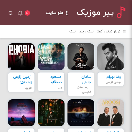
پیر موزیک
منو سایت
۵
کردار نیک ، گفتار نیک ، پندار نیک
رضا بهرام
سامان
مسعود
آرمین زارعی
نیمی از من
جلیلی
صادقلو
(2AFM)
آلبوم عشق
پرواز
فوبیا
قدیمی