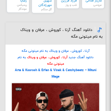
مازیار فلاحی
فرزاد فرزین
سهیل
رضایا
عروسی
شب و روز
مهرزادگان
ریمیکس
موندگار
گل سنگم
دانلود آهنگ آرتا ، کوروش ، عرفان و ویناک
به نام میتونی مگه
آرتا ، کوروش ، عرفان و ویناک به نام میتونی مگه
دانلود آهنگ جدید
آرتا ، کوروش ، عرفان و ویناک
به نام
میتونی مگه
Arta & Koorosh & Erfan & Vinak & Catchybeatz – Mituni
Mage