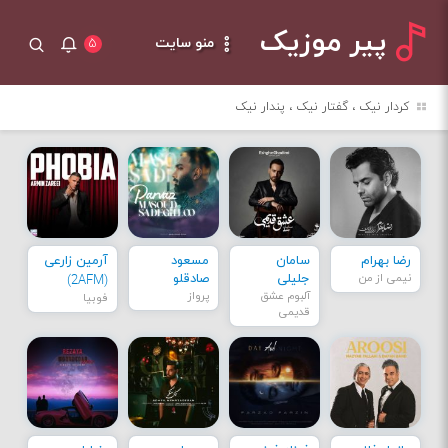
پیر موزیک
منو سایت
۵
کردار نیک ، گفتار نیک ، پندار نیک
رضا بهرام
سامان
مسعود
آرمین زارعی
نیمی از من
جلیلی
صادقلو
(2AFM)
آلبوم عشق
پرواز
فوبیا
قدیمی