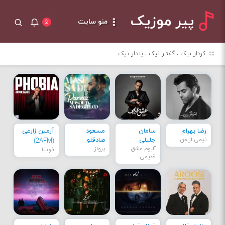
پیر موزیک
منو سایت
۵
کردار نیک ، گفتار نیک ، پندار نیک
رضا بهرام
سامان
مسعود
آرمین زارعی
نیمی از من
جلیلی
صادقلو
(2AFM)
آلبوم عشق
پرواز
فوبیا
قدیمی