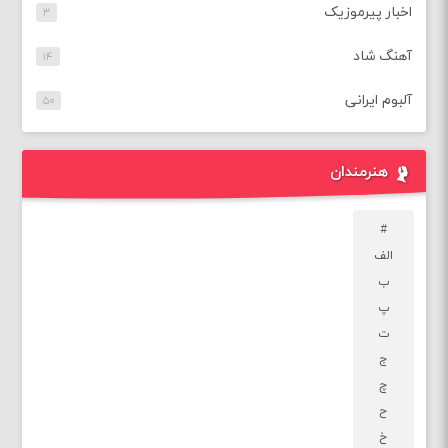
اخبار پیرموزیک
۳
آهنگ شاد
۱۴
آلبوم ایرانی
۵۰
هنرمندان
#
الف
ب
پ
ت
ج
چ
ح
خ