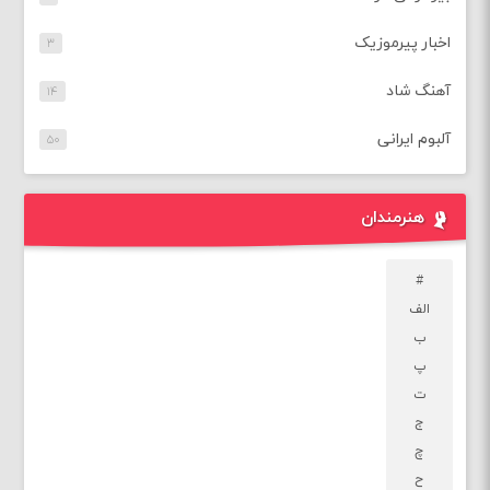
اخبار پیرموزیک
۳
آهنگ شاد
۱۴
آلبوم ایرانی
۵۰
هنرمندان
#
الف
ب
پ
ت
ج
چ
ح