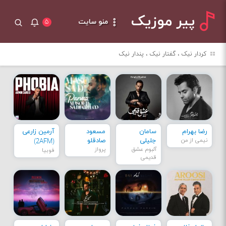
پیر موزیک
منو سایت
۵
کردار نیک ، گفتار نیک ، پندار نیک
رضا بهرام
سامان
مسعود
آرمین زارعی
نیمی از من
جلیلی
صادقلو
(2AFM)
آلبوم عشق
پرواز
فوبیا
قدیمی