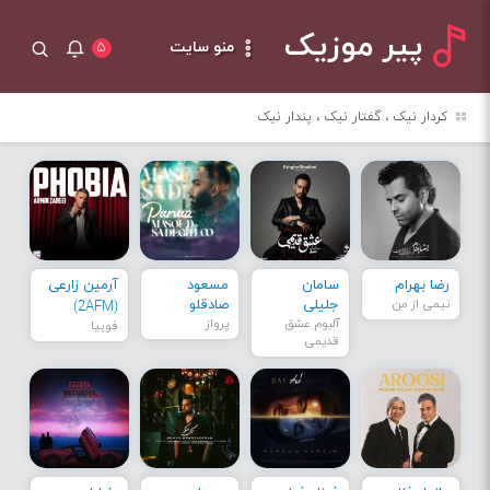
پیر موزیک
منو سایت
۵
کردار نیک ، گفتار نیک ، پندار نیک
رضا بهرام
سامان
مسعود
آرمین زارعی
نیمی از من
جلیلی
صادقلو
(2AFM)
آلبوم عشق
پرواز
فوبیا
قدیمی