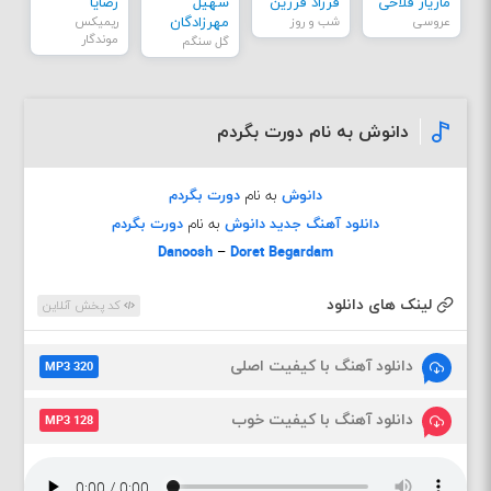
مازیار فلاحی
فرزاد فرزین
سهیل
رضایا
عروسی
شب و روز
مهرزادگان
ریمیکس
موندگار
گل سنگم
دانوش به نام دورت بگردم
دانوش
به نام
دورت بگردم
دانلود آهنگ جدید
دانوش
به نام
دورت بگردم
Danoosh
–
Doret Begardam
لینک های دانلود
کد پخش آنلاین
دانلود آهنگ با کیفیت اصلی
MP3 320
دانلود آهنگ با کیفیت خوب
MP3 128