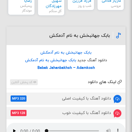
مازیار فلاحی
فرزاد فرزین
سهیل
رضایا
عروسی
شب و روز
مهرزادگان
ریمیکس
موندگار
گل سنگم
بابک جهانبخش به نام آدمکش
بابک جهانبخش به نام آدمکش
دانلود آهنگ جدید
بابک جهانبخش به نام آدمکش
Babak Jahanbakhsh – Adamkosh
لینک های دانلود
کد پخش آنلاین
دانلود آهنگ با کیفیت اصلی
MP3 320
دانلود آهنگ با کیفیت خوب
MP3 128