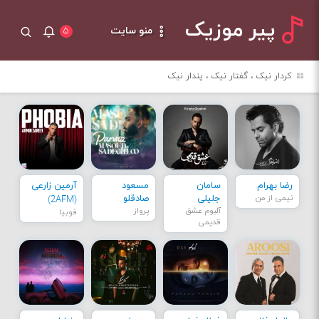
پیر موزیک
منو سایت
۵
کردار نیک ، گفتار نیک ، پندار نیک
رضا بهرام
سامان
مسعود
آرمین زارعی
نیمی از من
جلیلی
صادقلو
(2AFM)
آلبوم عشق
پرواز
فوبیا
قدیمی