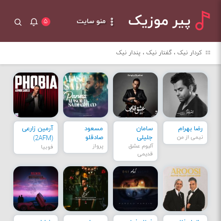
پیر موزیک
منو سایت
۵
کردار نیک ، گفتار نیک ، پندار نیک
رضا بهرام
سامان
مسعود
آرمین زارعی
نیمی از من
جلیلی
صادقلو
(2AFM)
آلبوم عشق
پرواز
فوبیا
قدیمی