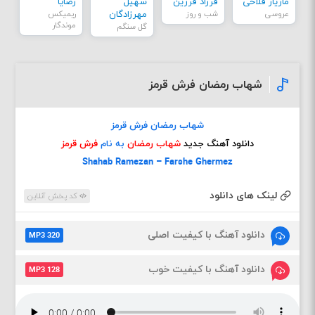
مازیار فلاحی
فرزاد فرزین
سهیل
رضایا
عروسی
شب و روز
مهرزادگان
ریمیکس
موندگار
گل سنگم
شهاب رمضان فرش قرمز
شهاب رمضان فرش قرمز
دانلود آهنگ جدید
شهاب رمضان
به نام
فرش قرمز
Shahab Ramezan – Farshe Ghermez
لینک های دانلود
کد پخش آنلاین
دانلود آهنگ با کیفیت اصلی
MP3 320
دانلود آهنگ با کیفیت خوب
MP3 128