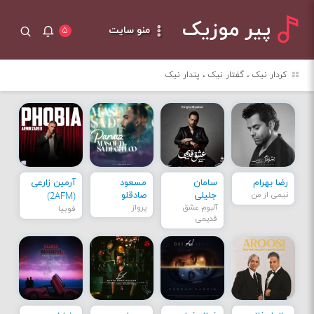
پیر موزیک
منو سایت
۵
کردار نیک ، گفتار نیک ، پندار نیک
رضا بهرام
سامان
مسعود
آرمین زارعی
نیمی از من
جلیلی
صادقلو
(2AFM)
آلبوم عشق
پرواز
فوبیا
قدیمی