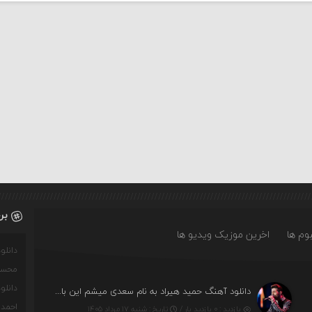
بر
وم ها
اخرین موزیک ویدیو ها
دانل
محسن
دانل
دانلود آهنگ حمید هیراد به نام سعدی میشم این باغ و گلستون کنی واسم خیام زمانه ام به تو پرت حواسم
احمدو
بازدید : ۰ بازدید بار /
تاریخ : شنبه ۱۷ مرداد ۱۴۰۵