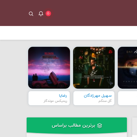
۵
سهیل مهرزادگان
رضایا
گل سنگم
ریمیکس موندگار
برترین مطالب براساس