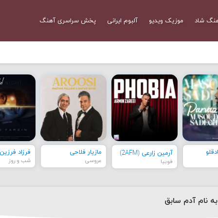
نگ شاد
موزیک ویدیو
آلبوم ایرانی
پخش سراسری آهنگ
قلو
مازیار فلاحی
فرزاد فرزین
آرمین زارعی (2AFM)
عروسی
شب و روز
فوبیا
به نام آدم سابق