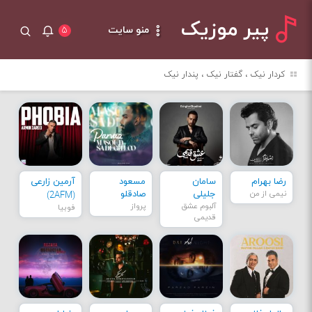
پیر موزیک
منو سایت
۵
کردار نیک ، گفتار نیک ، پندار نیک
رضا بهرام
سامان
مسعود
آرمین زارعی
نیمی از من
جلیلی
صادقلو
(2AFM)
آلبوم عشق
پرواز
فوبیا
قدیمی