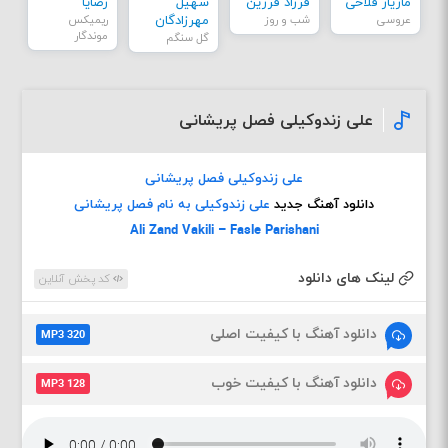
مازیار فلاحی
فرزاد فرزین
سهیل
رضایا
عروسی
شب و روز
مهرزادگان
ریمیکس
موندگار
گل سنگم
علی زندوکیلی فصل پریشانی
علی زندوکیلی فصل پریشانی
دانلود آهنگ جدید
علی زندوکیلی به نام فصل پریشانی
Ali Zand Vakili – Fasle Parishani
لینک های دانلود
کد پخش آنلاین
دانلود آهنگ با کیفیت اصلی
MP3 320
دانلود آهنگ با کیفیت خوب
MP3 128