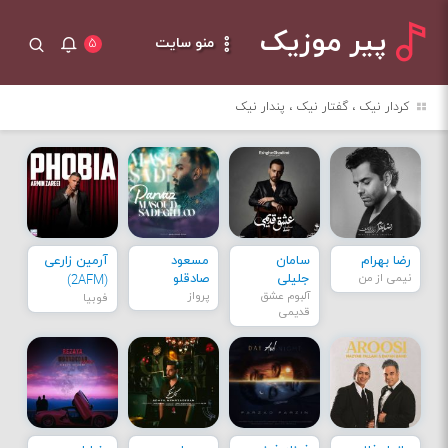
پیر موزیک
منو سایت
۵
کردار نیک ، گفتار نیک ، پندار نیک
رضا بهرام
سامان
مسعود
آرمین زارعی
نیمی از من
جلیلی
صادقلو
(2AFM)
آلبوم عشق
پرواز
فوبیا
قدیمی