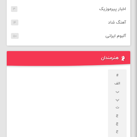
اخبار پیرموزیک
۳
آهنگ شاد
۱۴
آلبوم ایرانی
۵۰
هنرمندان
#
الف
ب
پ
ت
ج
چ
ح