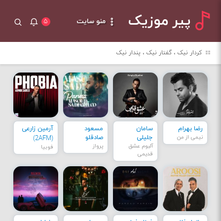
پیر موزیک
منو سایت
۵
کردار نیک ، گفتار نیک ، پندار نیک
رضا بهرام
سامان
مسعود
آرمین زارعی
نیمی از من
جلیلی
صادقلو
(2AFM)
آلبوم عشق
پرواز
فوبیا
قدیمی