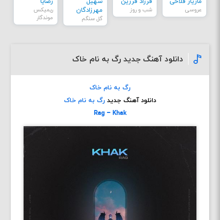
مازیار فلاحی
فرزاد فرزین
سهیل
رضایا
عروسی
شب و روز
مهرزادگان
ریمیکس
موندگار
گل سنگم
دانلود آهنگ جدید رگ به نام خاک
رگ به نام خاک
دانلود آهنگ جدید
رگ به نام خاک
Rag – Khak