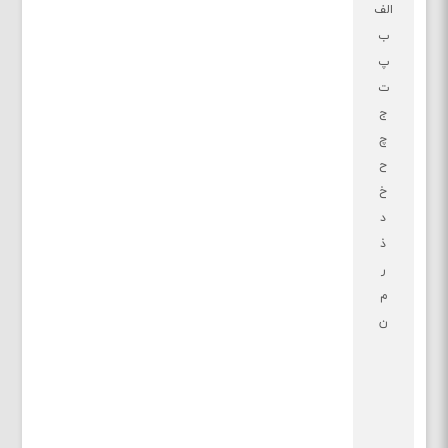
الف
ب
پ
ت
ج
چ
ح
خ
د
ذ
ر
م
ن