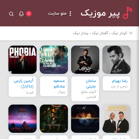
پیر موزیک
منو سایت
۵
کردار نیک ، گفتار نیک ، پندار نیک
رضا بهرام
سامان
مسعود
آرمین زارعی
نیمی از من
جلیلی
صادقلو
(2AFM)
آلبوم عشق
پرواز
فوبیا
قدیمی