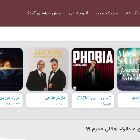
نگ شاد
موزیک ویدیو
آلبوم ایرانی
پخش سراسری آهنگ
قلو
مازیار فلاحی
فرزاد فرزین
آرمین زارعی (2AFM)
عروسی
شب و روز
فوبیا
عبدالرضا هلالی محرم ۹۹