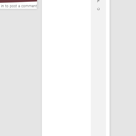
م
 in
to post a comment.
ن