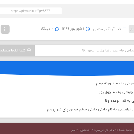
۱ شهریور ۱۳۹۹
۰ دیدگاه
تک آهنگ
,
مداحی
داحی حاج عبدالرضا هلالی محرم ۹۹
شما اینجا هستید
انی به نام دیوونه بودم
اوشی به نام چهل روز
 به نام الوعده وفا
براهیمی به نام داینی داینی جونم قربون پنج تیر پرونم
تایید شده : ۰ ، در حال بررسی : ۰ ، مجموع : ۰ نظر