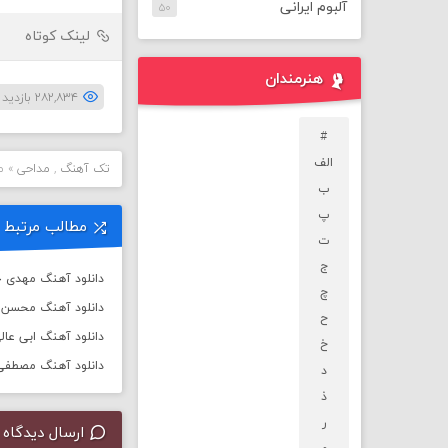
آلبوم ایرانی
۵۰
لینک کوتاه
هنرمندان
۲۸۲,۸۳۴ بازدید بار
#
الف
تک آهنگ
,
مداحی
»
م
ب
پ
مطالب مرتبط
ت
ج
دانلود آهنگ مهدی جه
چ
دانلود آهنگ محسن چ
ح
دانلود آهنگ ابی عالی
خ
دانلود آهنگ مصطفی ا
د
ذ
ر
ارسال دیدگاه