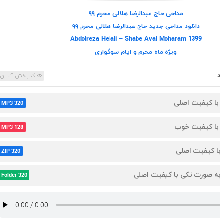
مداحی
حاج عبدالرضا هلالی محرم ۹۹
دانلود مداحی جدید
حاج عبدالرضا هلالی محرم ۹۹
Abdolreza Helali – Shabe Aval Moharam 1399
ویژه ماه محرم و ایام سوگواری
کد پخش آنلاین
 با کیفیت اصلی
MP3 320
 با کیفیت خوب
MP3 128
 با کیفیت اصلی
ZIP 320
 به صورت تکی با کیفیت اصلی
Folder 320