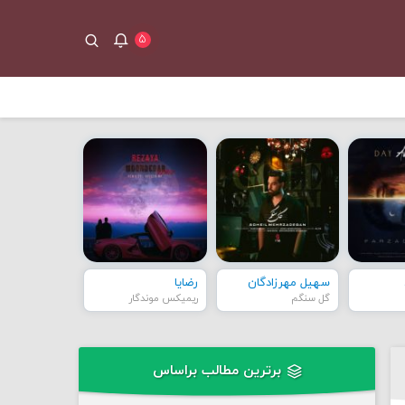
۵
سهیل مهرزادگان
رضایا
گل سنگم
ریمیکس موندگار
برترین مطالب براساس