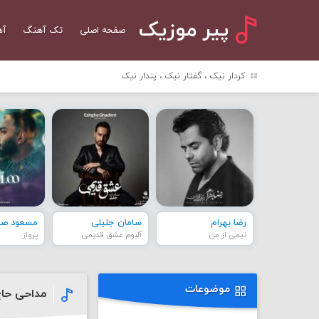
پیر موزیک
صفحه اصلی
تک آهنگ
آه
کردار نیک ، گفتار نیک ، پندار نیک
رضا بهرام
سامان جلیلی
مسعود صاد
نیمی از من
آلبوم عشق قدیمی
پرواز
موضوعات
مداحی حاج 